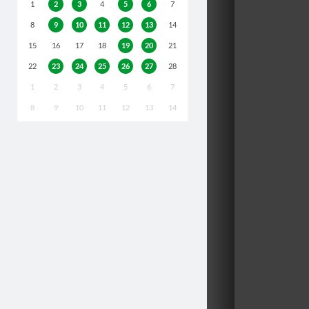
1
2
3
4
5
6
7
8
9
10
11
12
13
14
15
16
17
18
19
20
21
22
23
24
25
26
27
28
1
2
3
4
5
6
7
8
9
10
11
12
13
14