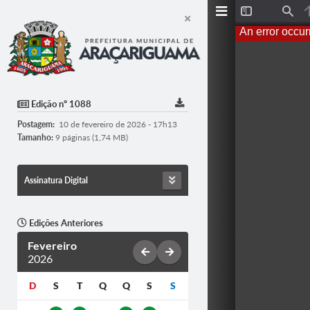
T
F
o
i
An error occur
g
n
g
d
l
e
S
i
d
Edição nº 1088
e
b
Postagem:
10 de fevereiro de 2026 - 17h13
a
r
Tamanho:
9 páginas (1,74 MB)
Assinatura Digital
Edições Anteriores
Fevereiro
2026
D
S
T
Q
Q
S
S