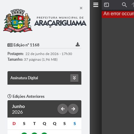
T
F
o
i
An error occur
g
n
g
d
l
e
S
i
d
Edição nº 1168
e
b
Postagem:
22 de junho de 2026 - 17h30
a
r
Tamanho:
37 páginas (1,96 MB)
Assinatura Digital
Edições Anteriores
Junho
2026
D
S
T
Q
Q
S
S