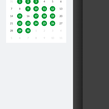
31
1
2
3
4
5
6
7
8
9
10
11
12
13
14
15
16
17
18
19
20
21
22
23
24
25
26
27
28
29
30
1
2
3
4
5
6
7
8
9
10
11