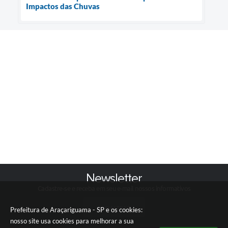
Impactos das Chuvas
Newsletter
Cadastre-se e receba em seu e-mail nossos informativos
CADASTRAR
Prefeitura de Araçariguama - SP e os cookies:
nosso site usa cookies para melhorar a sua