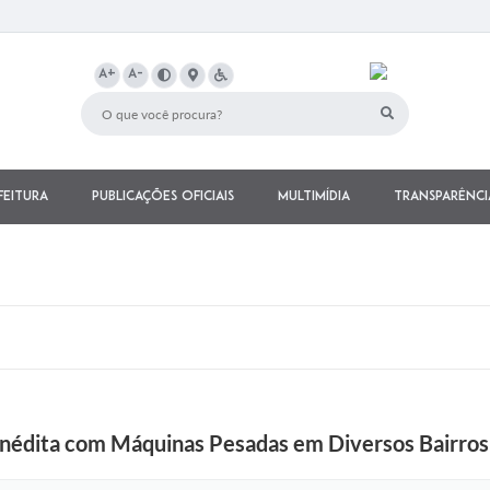
A+
A-
feitura
Publicações Oficiais
Multimídia
Transparênci
 Inédita com Máquinas Pesadas em Diversos Bairr