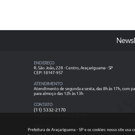
Newsl
ENDEREÇO
R. São João, 228 - Centro, Araçariguama - SP
CEP: 18147-957
ATENDIMENTO
Atendimento de segunda a sexta, das 8h às 17h, com p
para almoço das 12h às 13h
CONTATO
(11) 5332-2170
web@aracariguama.sp.gov.br
SIGA-NOS
Prefeitura de Araçariguama - SP e os cookies: nosso site usa