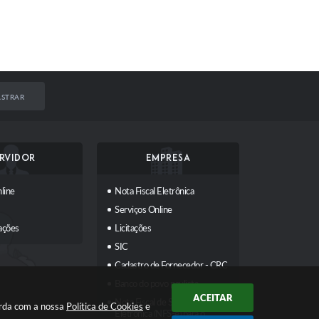
STRAR
RVIDOR
EMPRESA
line
Nota Fiscal Eletrônica
Serviços Online
ações
Licitações
SIC
Cadastro de Fornecedor - CRC
Banco do povo paulista
ACEITAR
Nota Fiscal de Serviços
orda com a nossa
Política de Cookies
e
Eletrônica (NFS-e) para o