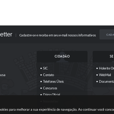
etter
CADA
Cadastre-se e receba em seu e-mail nossos informativos
CIDADÃO
SE
SIC
Holerite On
ausa
Contato
WebMail
Telefones Úteis
Document
Concursos
Diário Oficial
Newsletter
Ouvidoria
 cookies para melhorar a sua experiência de navegação. Ao continuar você conc