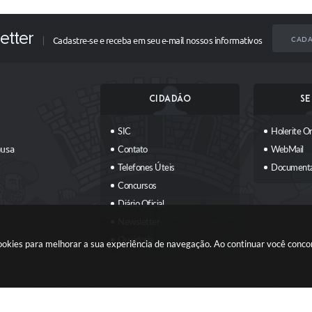
etter
CADA
Cadastre-se e receba em seu e-mail nossos informativos
CIDADÃO
SE
SIC
Holerite On
ausa
Contato
WebMail
Telefones Úteis
Document
Concursos
Diário Oficial
Newsletter
Ouvidoria
 cookies para melhorar a sua experiência de navegação. Ao continuar você conc
Plano Municipal Participativo
Carta de Serviços
Notícias
ersão do Sistema:
3.5.3 - 19/06/2026
Portal atualizado em:
06/08/2026