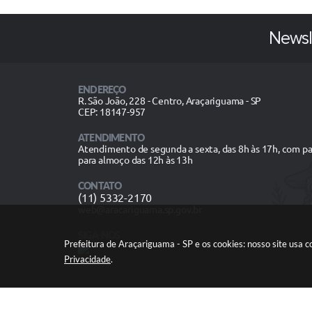
Newsl
ENDEREÇO
R. São João, 228 - Centro, Araçariguama - SP
CEP: 18147-957
ATENDIMENTO
Atendimento de segunda a sexta, das 8h às 17h, com p
para almoço das 12h às 13h
CONTATO
(11) 5332-2170
web@aracariguama.sp.gov.br
SIGA-NOS
Prefeitura de Araçariguama - SP e os cookies: nosso site usa
Privacidade
.
V