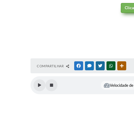
Clic
COMPARTILHAR
FACEBOOK
MESSENGER
TWITTER
WHATSAPP
OUTR
Velocidade de 