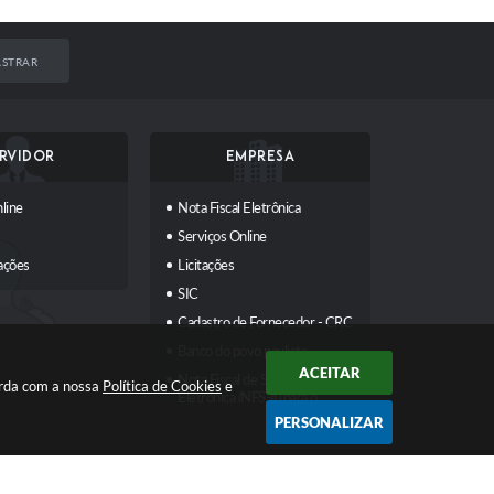
STRAR
RVIDOR
EMPRESA
line
Nota Fiscal Eletrônica
Serviços Online
ações
Licitações
SIC
Cadastro de Fornecedor - CRC
Banco do povo paulista
ACEITAR
Nota Fiscal de Serviços
orda com a nossa
Política de Cookies
e
Eletrônica (NFS-e) para o
Emissor Nacional
PERSONALIZAR
Transparência
Contato
 17:56