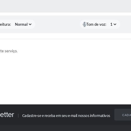
 MÍDIAS
eitura:
Tom de voz:
ste serviço.
etter
CADA
Cadastre-se e receba em seu e-mail nossos informativos