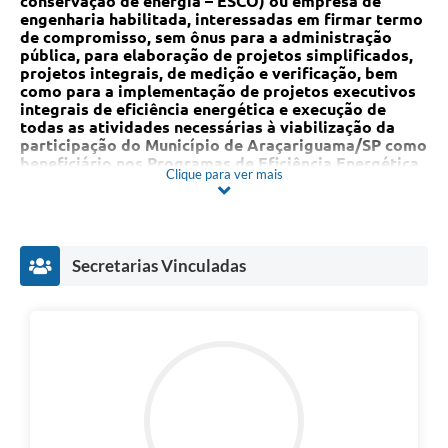
conservação de energia – ESCO) ou empresa de
engenharia habilitada, interessadas em firmar termo
de compromisso, sem ônus para a administração
pública, para elaboração de projetos simplificados,
projetos integrais, de medição e verificação, bem
como para a implementação de projetos executivos
integrais de eficiência energética e execução de
todas as atividades necessárias à viabilização da
participação do Município de Araçariguama/SP como
beneficiário nos Programas de Eficiência Energética
Clique para ver mais
(PEE) e no Programa Nacional de Conservação de
Energia Elétrica (Procel), perante a concessionária
CPFL Energia – São Paulo, conforme os Editais de
Chamada Pública de Projetos da referida
concessionária
Secretarias Vinculadas