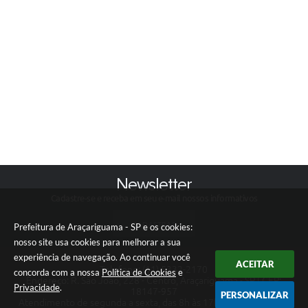
Newsletter
Cadastre-se e receba em seu e-mail nossos informativos
CADASTRAR
Prefeitura de Araçariguama - SP e os cookies:
nosso site usa cookies para melhorar a sua
experiência de navegação. Ao continuar você
ACEITAR
Telefone: (11) 5332-2170
concorda com a nossa
Política de Cookies
e
Endereço: R. São João, 228 - Centro, Araçariguama - SP | CEP:
Privacidade
.
18147-957
PERSONALIZAR
Atendimento de segunda a sexta, das 8h às 17h, com pausa para