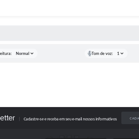
 MÍDIAS
eitura:
Tom de voz:
etter
CADA
Cadastre-se e receba em seu e-mail nossos informativos