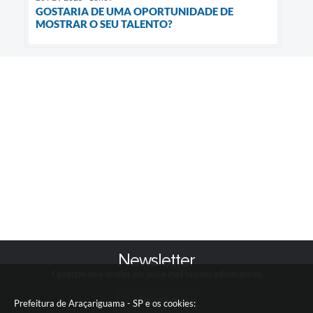
GOSTARIA DE UMA OPORTUNIDADE DE
MOSTRAR O SEU TALENTO?
Newsletter
Cadastre-se e receba em seu e-mail nossos informativos
CADASTRAR
Prefeitura de Araçariguama - SP e os cookies: