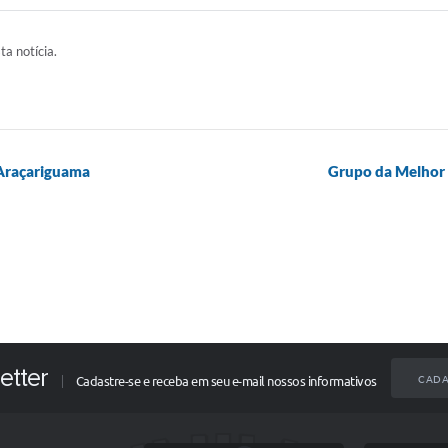
ta notícia.
 Araçariguama
Grupo da Melhor I
etter
CADA
Cadastre-se e receba em seu e-mail nossos informativos