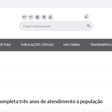
A+
A-
feitura
Publicações Oficiais
Multimídia
Transparênci
mpleta três anos de atendimento à população