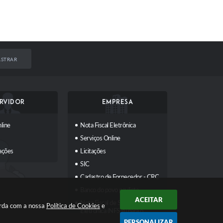
STRAR
RVIDOR
EMPRESA
line
Nota Fiscal Eletrônica
Serviços Online
ações
Licitações
SIC
Cadastro de Fornecedor - CRC
Banco do povo paulista
ACEITAR
Nota Fiscal de Serviços
orda com a nossa
Política de Cookies
e
Eletrônica (NFS-e) para o
Emissor Nacional
PERSONALIZAR