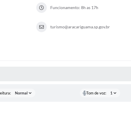
Funcionamento: 8h as 17h
turismo@aracariguama.sp.gov.br
 MÍDIAS
eitura:
Tom de voz: