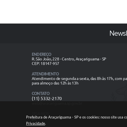
Newsl
ENDEREÇO
R. São João, 228 - Centro, Araçariguama - SP
CEP: 18147-957
ATENDIMENTO
Atendimento de segunda a sexta, das 8h às 17h, com p
para almoço das 12h às 13h
CONTATO
(11) 5332-2170
web@aracariguama.sp.gov.br
SIGA-NOS
Prefeitura de Araçariguama - SP e os cookies: nosso site usa
Privacidade
.