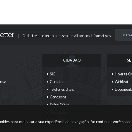
etter
CADA
Cadastre-se e receba em seu e-mail nossos informativos
CIDADÃO
SE
SIC
Holerite On
ausa
Contato
WebMail
Telefones Úteis
Document
Concursos
Diário Oficial
Newsletter
Ouvidoria
 cookies para melhorar a sua experiência de navegação. Ao continuar você conc
Plano Municipal Participativo