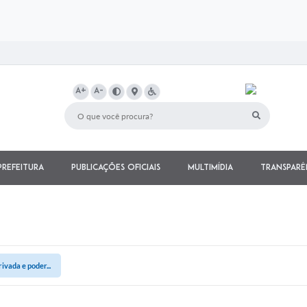
A+
A-
Prefeitura
Publicações Oficiais
Multimídia
Transparê
ivada e poder...