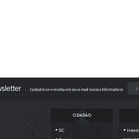
sletter
C
Cadastre-se e receba em seu e-mail nossos informativos
CIDADÃO
SIC
Holerit