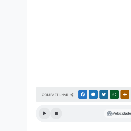
COMPARTILHAR
FACEBOOK
MESSENGER
TWITTER
WHATSA
O
Velocidade 