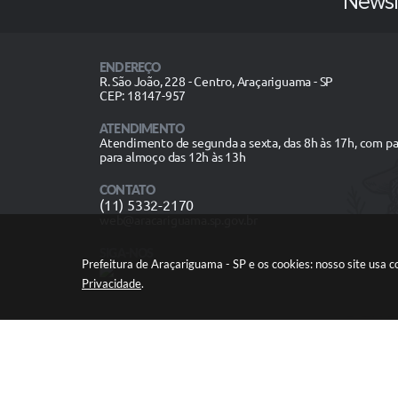
Newsl
ENDEREÇO
R. São João, 228 - Centro, Araçariguama - SP
CEP: 18147-957
ATENDIMENTO
Atendimento de segunda a sexta, das 8h às 17h, com p
para almoço das 12h às 13h
CONTATO
(11) 5332-2170
web@aracariguama.sp.gov.br
SIGA-NOS
Prefeitura de Araçariguama - SP e os cookies: nosso site usa
Privacidade
.
V