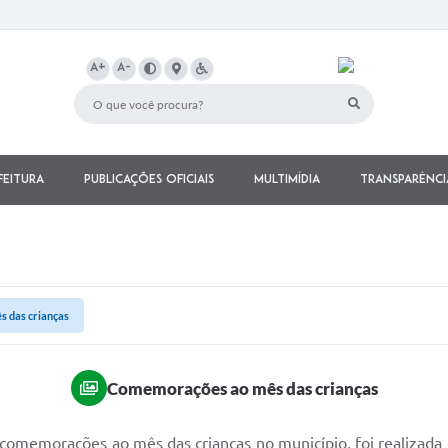
A+
A-
feitura
Publicações Oficiais
Multimídia
Transparênci
 das crianças
Comemorações ao mês das crianças
comemorações ao mês das crianças no município, foi realizada