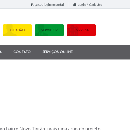
Login / Cadastro
Faça seu login no portal
CIDADÃO
SERVIDOR
EMPRESA
a
Contato
Serviços Online
 no bairro Novo Tigrão, mais uma ação do projeto