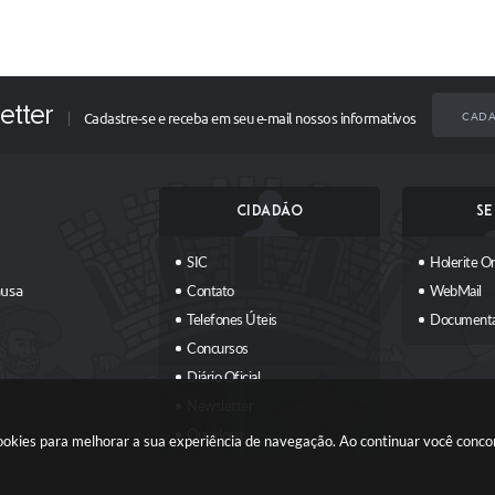
etter
CADA
Cadastre-se e receba em seu e-mail nossos informativos
CIDADÃO
SE
SIC
Holerite On
ausa
Contato
WebMail
Telefones Úteis
Document
Concursos
Diário Oficial
Newsletter
Ouvidoria
 cookies para melhorar a sua experiência de navegação. Ao continuar você conc
Plano Municipal Participativo
Carta de Serviços