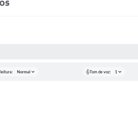
tos
AS MÍDIAS
leitura:
Tom de voz: