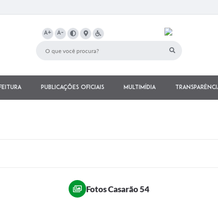
A+
A-
feitura
Publicações Oficiais
Multimídia
Transparênci
Fotos Casarão 54