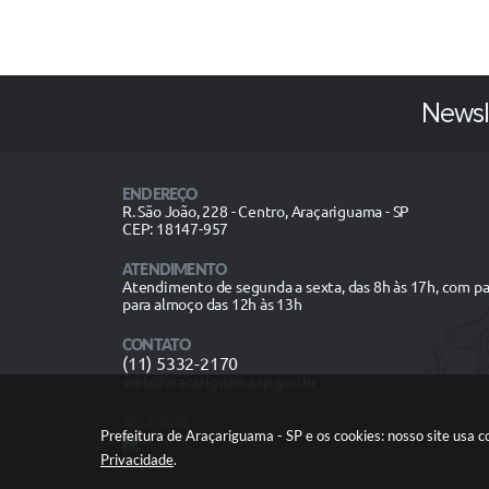
Newsl
ENDEREÇO
R. São João, 228 - Centro, Araçariguama - SP
CEP: 18147-957
ATENDIMENTO
Atendimento de segunda a sexta, das 8h às 17h, com p
para almoço das 12h às 13h
CONTATO
(11) 5332-2170
web@aracariguama.sp.gov.br
SIGA-NOS
Prefeitura de Araçariguama - SP e os cookies: nosso site usa
Privacidade
.