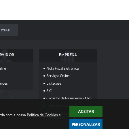
STRAR
RVIDOR
EMPRESA
line
Nota Fiscal Eletrônica
Serviços Online
ações
Licitações
SIC
Cadastro de Fornecedor - CRC
Banco do povo paulista
ACEITAR
Nota Fiscal de Serviços
orda com a nossa
Política de Cookies
e
Eletrônica (NFS-e) para o
Emissor Nacional
PERSONALIZAR