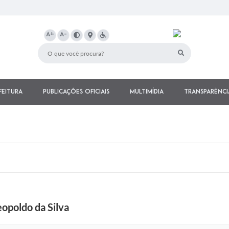
A+
A-
feitura
Publicações Oficiais
Multimídia
Transparênci
opoldo da Silva