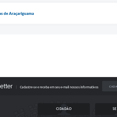
as de Araçariguama
etter
CADA
Cadastre-se e receba em seu e-mail nossos informativos
CIDADÃO
SE