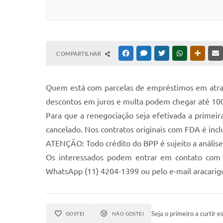
COMPARTILHAR
FACEBOOK
MESSENGER
TWITTER
WHATSAPP
OUTRAS
Quem está com parcelas de empréstimos em atraso
descontos em juros e multa podem chegar até 100
Para que a renegociação seja efetivada a primeira
cancelado. Nos contratos originais com FDA é incl
ATENÇÃO: Todo crédito do BPP é sujeito a análise
Os interessados podem entrar em contato com a
WhatsApp (11) 4204-1399 ou pelo e-mail aracar
Seja o primeiro a curtir es
GOSTEI
NÃO GOSTEI