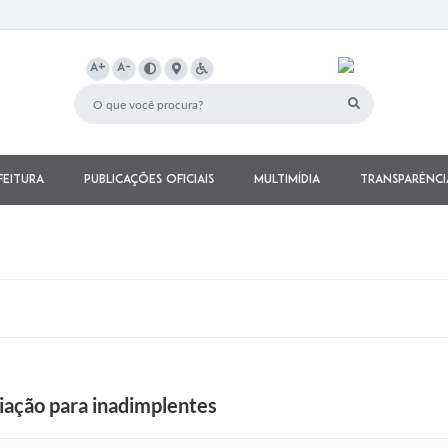
A+
A-
feitura
Publicações Oficiais
Multimídia
Transparênci
iação para inadimplentes