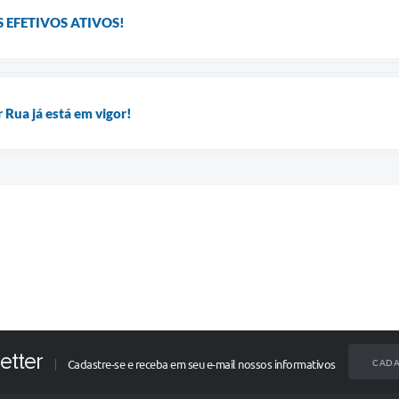
 EFETIVOS ATIVOS!
 Rua já está em vigor!
etter
CADA
Cadastre-se e receba em seu e-mail nossos informativos