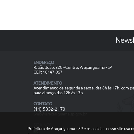
Newsl
ENDEREÇO
R. São João, 228 - Centro, Araçariguama - SP
CEP: 18147-957
ATENDIMENTO
Atendimento de segunda a sexta, das 8h às 17h, com p
para almoço das 12h às 13h
CONTATO
(11) 5332-2170
web@aracariguama.sp.gov.br
SIGA-NOS
Prefeitura de Araçariguama - SP e os cookies: nosso site usa