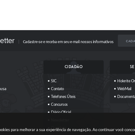
etter
CADA
Cadastre-se e receba em seu e-mail nossos informativos
CIDADÃO
SE
SIC
Holerite On
ausa
Contato
WebMail
Telefones Úteis
Document
Concursos
Diário Oficial
Newsletter
Ouvidoria
 cookies para melhorar a sua experiência de navegação. Ao continuar você conc