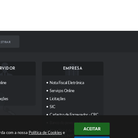
STRAR
RVIDOR
EMPRESA
line
Nota Fiscal Eletrônica
Serviços Online
ações
Licitações
SIC
Cadastro de Fornecedor - CRC
Banco do povo paulista
ACEITAR
Nota Fiscal de Serviços
orda com a nossa
Política de Cookies
e
Eletrônica (NFS-e) para o