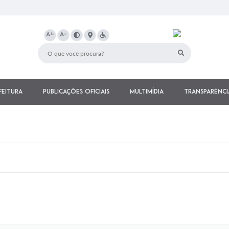
A+
A-
feitura
Publicações Oficiais
Multimídia
Transparênci