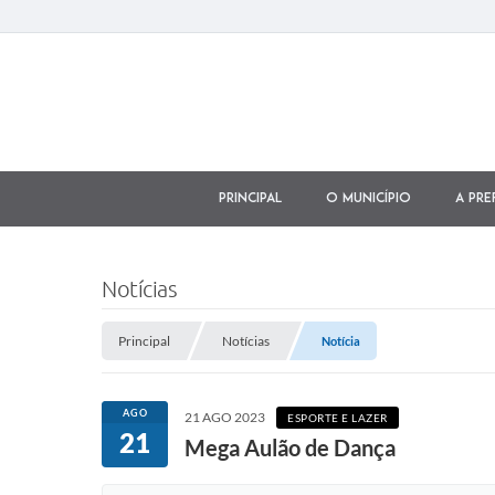
Principal
O município
A Pre
Notícias
Principal
Notícias
Notícia
AGO
21 AGO 2023
ESPORTE E LAZER
21
Mega Aulão de Dança