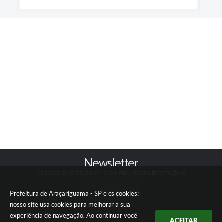
Newsletter
Cadastre-se e receba em seu e-mail nossos informativos
CADASTRAR
Prefeitura de Araçariguama - SP e os cookies:
nosso site usa cookies para melhorar a sua
experiência de navegação. Ao continuar você
ACEITAR