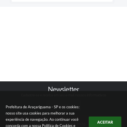
Newsletter
Cadastre-se e receba em seu e-mail nossos informativos
CADASTRAR
Prefeitura de Araçariguama - SP e os cookies:
nosso site usa cookies para melhorar a sua
experiência de navegação. Ao continuar você
ACEITAR
Telefone: (11) 5332-2170
concorda com a nossa
Política de Cookies
e