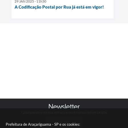
29 JAN 2025 - 11h30
A Codificação Postal por Rua já está em vigor!
Newsletter
Cadastre-se e receba em seu e-mail nossos informativos
CADASTRAR
Prefeitura de Araçariguama - SP e os cookies: