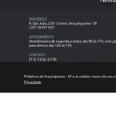
Newsl
ENDEREÇO
R. São João, 228 - Centro, Araçariguama - SP
CEP: 18147-957
ATENDIMENTO
Atendimento de segunda a sexta, das 8h às 17h, com p
para almoço das 12h às 13h
CONTATO
(11) 5332-2170
web@aracariguama.sp.gov.br
SIGA-NOS
Prefeitura de Araçariguama - SP e os cookies: nosso site usa
Privacidade
.
V