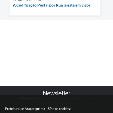
29 JAN 2025 - 11h30
A Codificação Postal por Rua já está em vigor!
Newsletter
Cadastre-se e receba em seu e-mail nossos informativos
CADASTRAR
Prefeitura de Araçariguama - SP e os cookies: