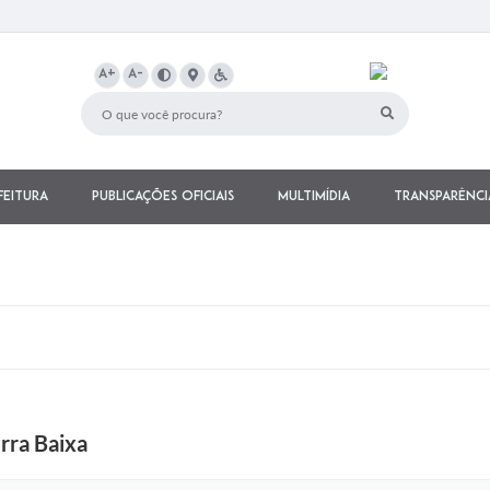
A+
A-
feitura
Publicações Oficiais
Multimídia
Transparênci
rra Baixa