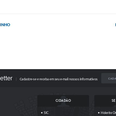
DINHO
etter
CADA
Cadastre-se e receba em seu e-mail nossos informativos
CIDADÃO
SE
SIC
Holerite On