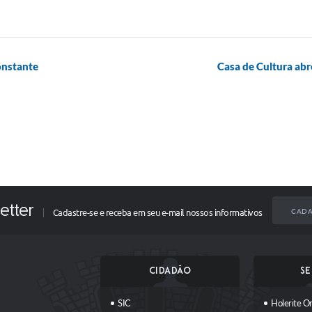
onstante
Casa de Cultura abre
etter
CADA
Cadastre-se e receba em seu e-mail nossos informativos
CIDADÃO
SE
SIC
Holerite On