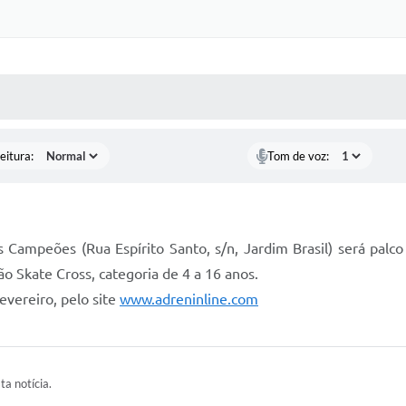
 MÍDIAS
RECEBA NOTÍCIAS
eitura:
Tom de voz:
s Campeões (Rua Espírito Santo, s/n, Jardim Brasil) será pal
ão Skate Cross, categoria de 4 a 16 anos.
evereiro, pelo site
www.adreninline.com
ta notícia.