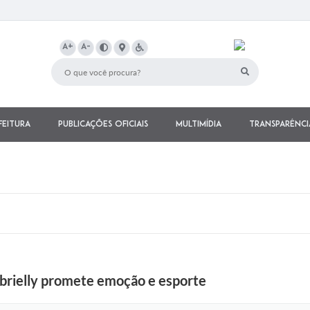
A+
A-
feitura
Publicações Oficiais
Multimídia
Transparênci
abrielly promete emoção e esporte