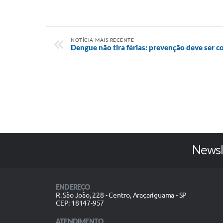
NOTÍCIA MAIS RECENTE
Dengue não tira férias: prevenção deve ser c
Newsl
ENDEREÇO
R. São João, 228 - Centro, Araçariguama - SP
CEP: 18147-957
ATENDIMENTO