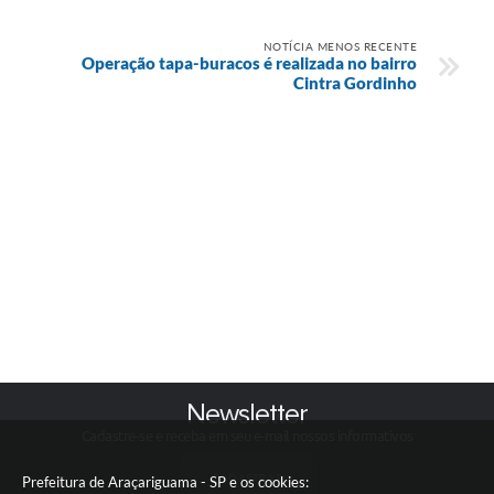
NOTÍCIA MENOS RECENTE
Operação tapa-buracos é realizada no bairro
Cintra Gordinho
Newsletter
Cadastre-se e receba em seu e-mail nossos informativos
CADASTRAR
Prefeitura de Araçariguama - SP e os cookies: