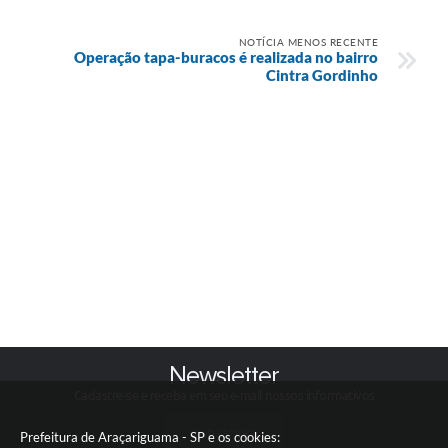
NOTÍCIA MENOS RECENTE
Operação tapa-buracos é realizada no bairro
Cintra Gordinho
Newsletter
Cadastre-se e receba em seu e-mail nossos informativos
CADASTRAR
Prefeitura de Araçariguama - SP e os cookies: