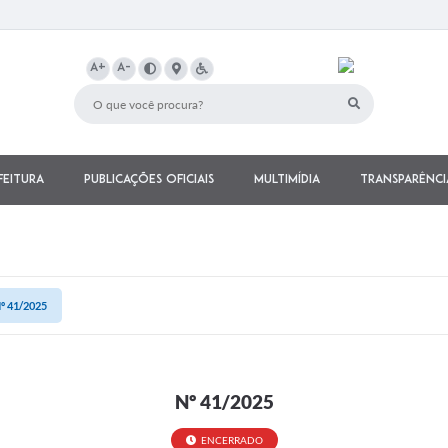
A+
A-
feitura
Publicações Oficiais
Multimídia
Transparênci
º 41/2025
Nº 41/2025
ENCERRADO