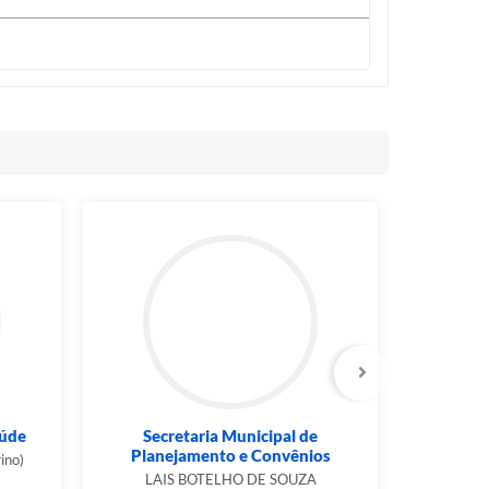
aúde
Secretaria Municipal de
Secreta
Planejamento e Convênios
no)
MARIN
LAIS BOTELHO DE SOUZA