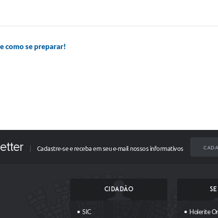
 como se preparar!
etter
CADA
Cadastre-se e receba em seu e-mail nossos informativos
CIDADÃO
SE
SIC
Holerite On