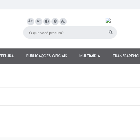
A+
A-
feitura
Publicações Oficiais
Multimídia
Transparênci