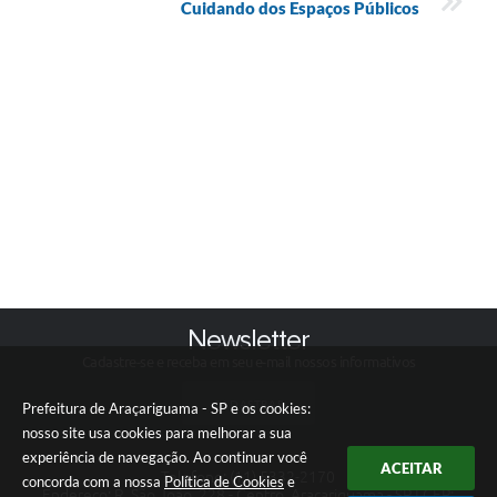
Cuidando dos Espaços Públicos
Newsletter
Cadastre-se e receba em seu e-mail nossos informativos
CADASTRAR
Prefeitura de Araçariguama - SP e os cookies:
nosso site usa cookies para melhorar a sua
experiência de navegação. Ao continuar você
ACEITAR
Telefone: (11) 5332-2170
concorda com a nossa
Política de Cookies
e
Endereço: R. São João, 228 - Centro, Araçariguama - SP | CEP: