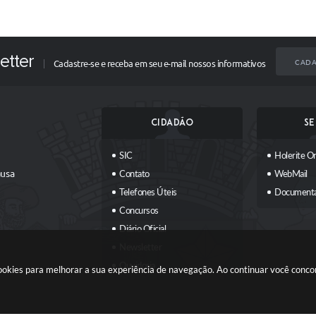
etter
CADA
Cadastre-se e receba em seu e-mail nossos informativos
CIDADÃO
SE
SIC
Holerite On
ausa
Contato
WebMail
Telefones Úteis
Document
Concursos
Diário Oficial
Newsletter
Ouvidoria
 cookies para melhorar a sua experiência de navegação. Ao continuar você conc
Plano Municipal Participativo
Carta de Serviços