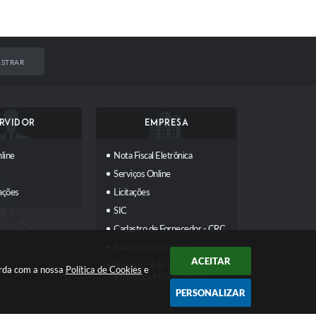
STRAR
RVIDOR
EMPRESA
line
Nota Fiscal Eletrônica
Serviços Online
ações
Licitações
SIC
Cadastro de Fornecedor - CRC
Banco do povo paulista
ACEITAR
Nota Fiscal de Serviços
orda com a nossa
Política de Cookies
e
Eletrônica (NFS-e) para o
Emissor Nacional
PERSONALIZAR
Transparência