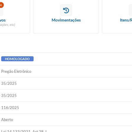
4
vos
Movimentações
Itens/
ações, etc)
HOMOLOGADO
Pregão Eletrônico
35/2025
35/2025
116/2025
Aberto
Lei 14.133/2021, Art 28, I