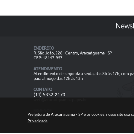
Newsl
ENDEREÇO
R. São João, 228 - Centro, Araçariguama - SP
CEP: 18147-957
ATENDIMENTO
Atendimento de segunda a sexta, das 8h às 17h, com p
para almoço das 12h às 13h
CONTATO
(11) 5332-2170
web@aracariguama.sp.gov.br
SIGA-NOS
Prefeitura de Araçariguama - SP e os cookies: nosso site usa
Privacidade
.